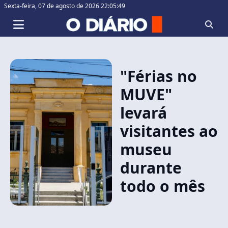
Sexta-feira,
07 de agosto de 2026 22:05:49
"Férias no
MUVE"
levará
visitantes ao
museu
durante
todo o mês