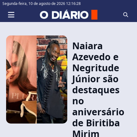
Segunda-feira,
10 de agosto de 2026 12:16:29
Naiara
Azevedo e
Negritude
Júnior são
destaques
no
aniversário
de Biritiba
Mirim