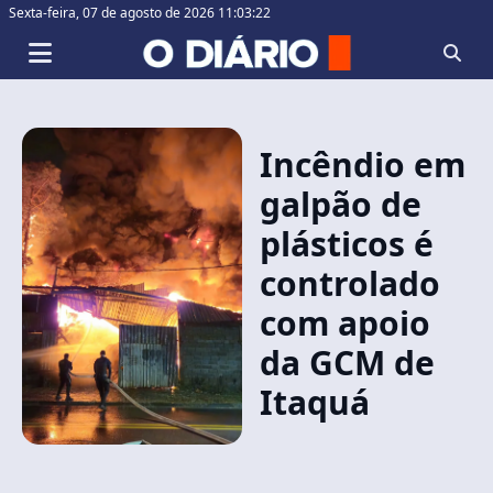
Sexta-feira,
07 de agosto de 2026 11:03:22
Incêndio em
galpão de
plásticos é
controlado
com apoio
da GCM de
Itaquá