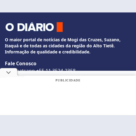
O maior portal de notícias de Mogi das Cruzes, Suzano,
Itaquá e de todas as cidades da região do Alto Tietê.
Informação de qualidade e credibilidade.
Fale Conosco
whatsapp +55 11 3524-2358
diario@odiariodemogi.com.br
Utilizamos cookies, de acordo com a nossa
Política de
PUBLICIDADE
O Diário de Mogi. Todos os direitos reservados.
Privacidade
, e ao continuar navegando, você concorda com
estas condições.
Siga O Diário nas redes sociais
OK
Politica de Privacidade
Desenvolvido por
Caio Souza