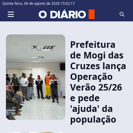
Quinta-feira,
06 de agosto de 2026 15:52:17
Prefeitura
de Mogi das
Cruzes lança
Operação
Verão 25/26
e pede
'ajuda' da
população