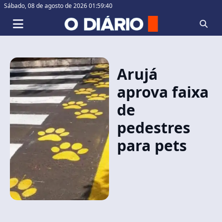
Sábado,
08 de agosto de 2026 01:59:40
Arujá
aprova faixa
de
pedestres
para pets