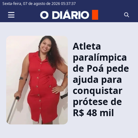
Sexta-feira,
07 de agosto de 2026 05:37:38
Atleta
paralímpica
de Poá pede
ajuda para
conquistar
prótese de
R$ 48 mil