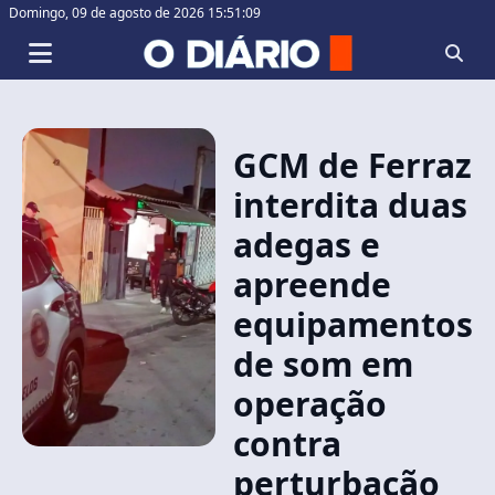
Domingo,
09 de agosto de 2026 15:51:09
GCM de Ferraz
interdita duas
adegas e
apreende
equipamentos
de som em
operação
contra
perturbação