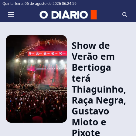
Quinta-feira,
06 de agosto de 2026 06:24:59
Show de
Verão em
Bertioga
terá
Thiaguinho,
Raça Negra,
Gustavo
Mioto e
Pixote