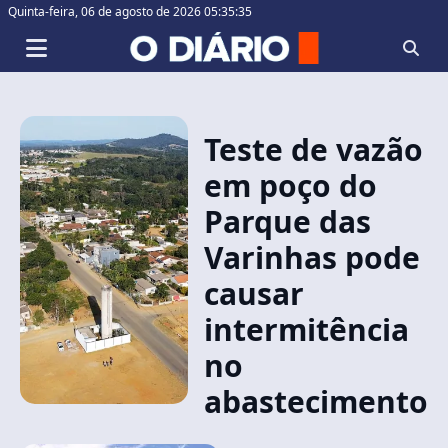
Quinta-feira,
06 de agosto de 2026 05:35:35
Teste de vazão
em poço do
Parque das
Varinhas pode
causar
intermitência
no
abastecimento