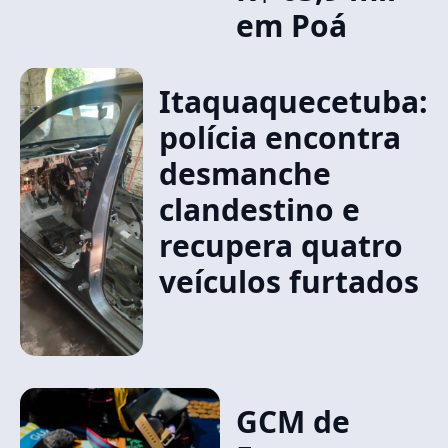
em Poá
Itaquaquecetuba:
polícia encontra
desmanche
clandestino e
recupera quatro
veículos furtados
GCM de