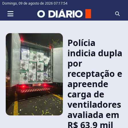
Domingo,
09 de agosto de 2026 07:17:55
Polícia
indicia dupla
por
receptação e
apreende
carga de
ventiladores
avaliada em
R$ 63,9 mil