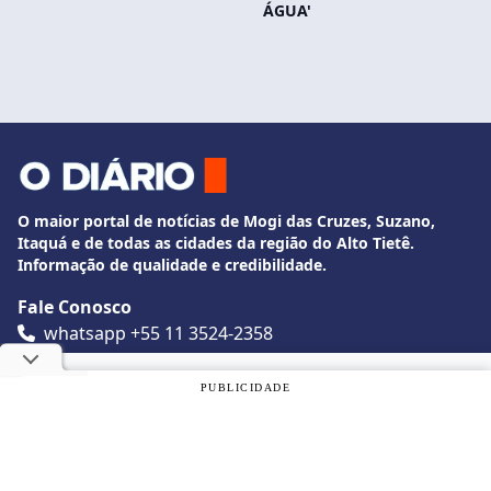
ÁGUA'
O maior portal de notícias de Mogi das Cruzes, Suzano,
Itaquá e de todas as cidades da região do Alto Tietê.
Informação de qualidade e credibilidade.
Fale Conosco
whatsapp +55 11 3524-2358
diario@odiariodemogi.com.br
Utilizamos cookies, de acordo com a nossa
Política de
O Diário de Mogi. Todos os direitos reservados.
PUBLICIDADE
Privacidade
, e ao continuar navegando, você concorda com
estas condições.
Siga O Diário nas redes sociais
OK