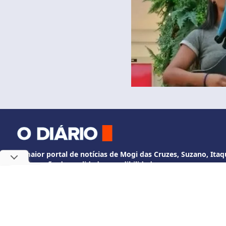
O maior portal de notícias de Mogi das Cruzes, Suzano, Itaqu
Informação de qualidade e credibilidade.
Fale Conosco
Utilizamos cookies, de acordo c
whatsapp +55 11 3524-2358
diario@odiariodem
O Diário de Mogi. Todos os direitos reservados.