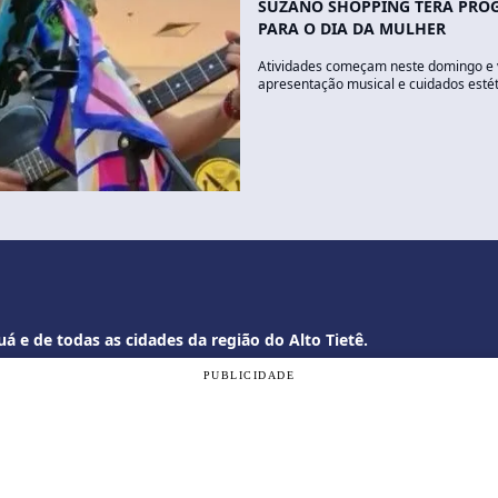
SUZANO SHOPPING TERÁ PRO
PARA O DIA DA MULHER
Atividades começam neste domingo e v
apresentação musical e cuidados esté
á e de todas as cidades da região do Alto Tietê.
PUBLICIDADE
om a nossa
Política de Privacidade
, e ao continuar navegando, vo
ogi.com.br
OK