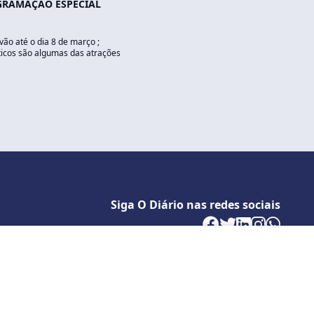
GRAMAÇÃO ESPECIAL
ão até o dia 8 de março ;
ticos são algumas das atrações
Siga O Diário nas redes sociais
Politica de Privacidade
cê concorda com estas condições.
Desenvolvido por
Caio Souza