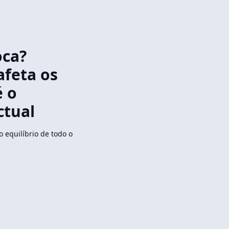
oca?
afeta os
é o
ctual
 equilíbrio de todo o