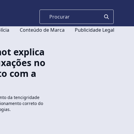
lícia
Conteúdo de Marca
Publicidade Legal
ot explica
uxações no
to com a
nto da tencigridade
cionamento correto do
ogias.