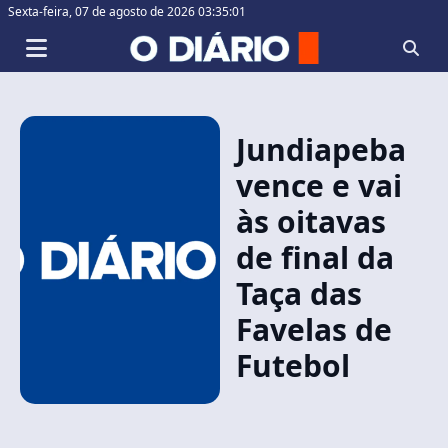
Sexta-feira,
07 de agosto de 2026 03:35:01
Jundiapeba
vence e vai
às oitavas
de final da
Taça das
Favelas de
Futebol