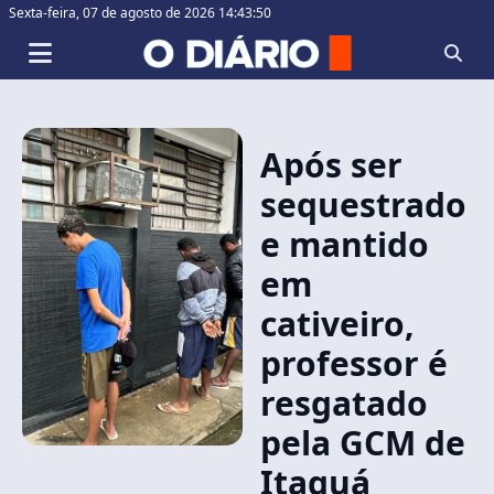
Sexta-feira,
07 de agosto de 2026 14:43:50
Após ser
sequestrado
e mantido
em
cativeiro,
professor é
resgatado
pela GCM de
Itaquá