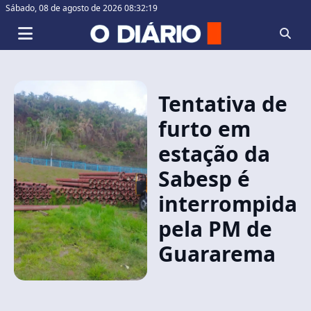
Sábado,
08 de agosto de 2026 08:32:19
Tentativa de
furto em
estação da
Sabesp é
interrompida
pela PM de
Guararema