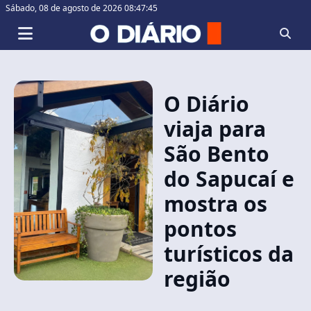
Sábado,
08 de agosto de 2026 08:47:46
O Diário
viaja para
São Bento
do Sapucaí e
mostra os
pontos
turísticos da
região