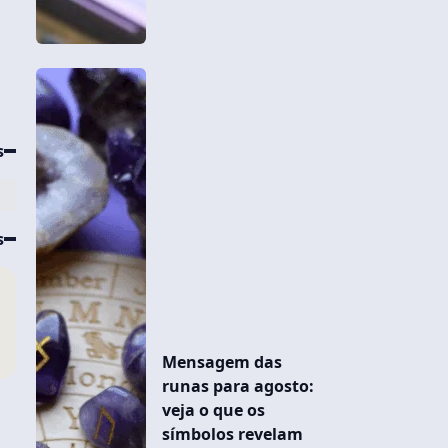
s
s
Mensagem das
runas para agosto:
2
veja o que os
símbolos revelam