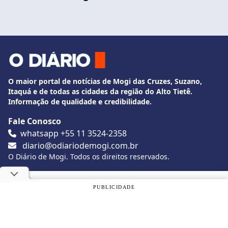
O maior portal de notícias de Mogi das Cruzes, Suzano,
Itaquá e de todas as cidades da região do Alto Tietê.
Informação de qualidade e credibilidade.
Fale Conosco
whatsapp +55 11 3524-2358
diario@odiariodemogi.com.br
O Diário de Mogi. Todos os direitos reservados.
Siga O Diário nas redes sociais
Utilizamos cookies, de acordo com a nossa
Política de
PUBLICIDADE
Privacidade
, e ao continuar navegando, você concorda com
estas condições.
Politica de Privacidade
Desenvolvido por
Caio Souza
OK