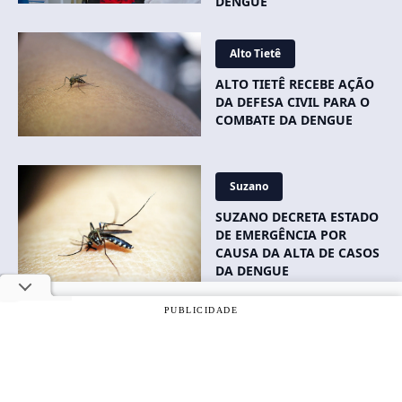
DENGUE
Alto Tietê
ALTO TIETÊ RECEBE AÇÃO
DA DEFESA CIVIL PARA O
COMBATE DA DENGUE
Suzano
SUZANO DECRETA ESTADO
DE EMERGÊNCIA POR
CAUSA DA ALTA DE CASOS
DA DENGUE
Utilizamos cookies, de acordo com a nossa
Política de
PUBLICIDADE
Privacidade
, e ao continuar navegando, você concorda com
estas condições.
Suzano
OK
SUZANO IMPLANTA