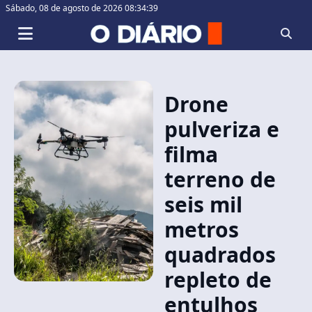
Sábado,
08 de agosto de 2026 08:34:40
Drone
pulveriza e
filma
terreno de
seis mil
metros
quadrados
repleto de
entulhos