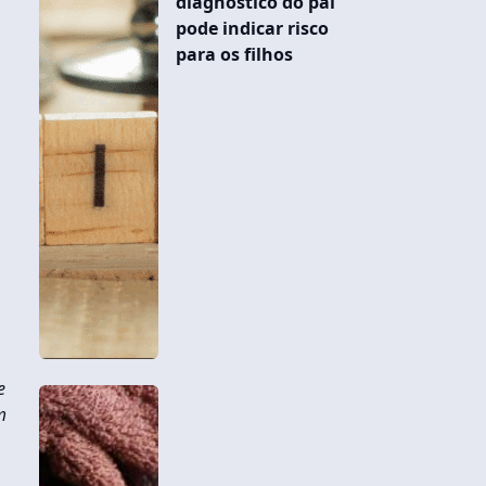
diagnóstico do pai
pode indicar risco
para os filhos
e
m