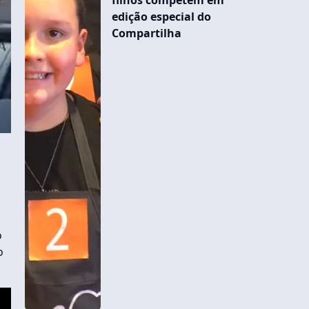
filhos competem em
edição especial do
Compartilha
o
o