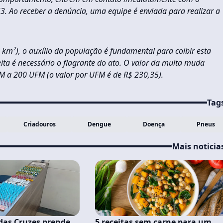
3. Ao receber a denúncia, uma equipe é enviada para realizar a
2 km²), o auxílio da população é fundamental para coibir esta
ita é necessário o flagrante do ato. O valor da multa muda
M a 200 UFM (o valor por UFM é de R$ 230,35).
Tag
Criadouros
Dengue
Doença
Pneus
Mais noticia
das Cruzes prende
5 receitas sem carne para um