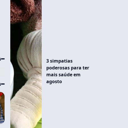
s
3 simpatias
poderosas para ter
mais saúde em
agosto
s