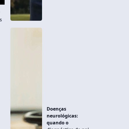
r
s
Doenças
neurológicas:
quando o