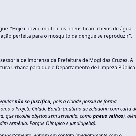
gue. “Hoje choveu muito e os pneus ficam cheios de água.
uação perfeita para o mosquito da dengue se reproduzir”,
essoria de imprensa da Prefeitura de Mogi das Cruzes. A
rutura Urbana para que o Departamento de Limpeza Pública
regular
não se justifica,
pois a cidade possui de forma
s como o Projeto Cidade Bonita (mutirão de zeladoria com carta d
ra, que recolhe objetos sem serventia, como
pneus velhos
), alé
Jardim Armênia, Parque Olímpico e Jundiapeba).
e comportamento, entrem em contato imediatamente com o