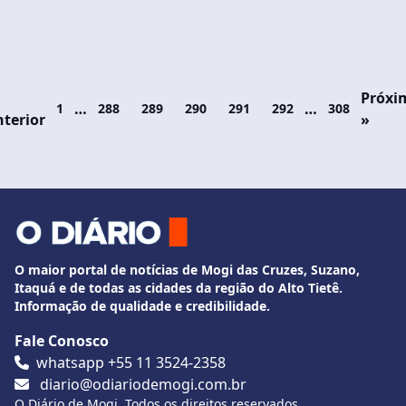
Próxi
…
…
1
288
289
290
291
292
308
terior
»
O maior portal de notícias de Mogi das Cruzes, Suzano,
Itaquá e de todas as cidades da região do Alto Tietê.
Informação de qualidade e credibilidade.
Fale Conosco
whatsapp +55 11 3524-2358
diario@odiariodemogi.com.br
O Diário de Mogi. Todos os direitos reservados.