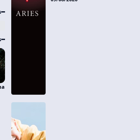
s
s
na
o