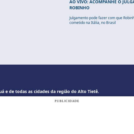
AO VIVO: ACOMPANHE O JUL
ROBINHO
Julgamento pode fazer com que Robin
cometido na Itália, no Brasil
á e de todas as cidades da região do Alto Tietê.
PUBLICIDADE
om a nossa
Política de Privacidade
, e ao continuar navegando, vo
ogi.com.br
OK