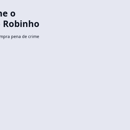
he o
o Robinho
umpra pena de crime