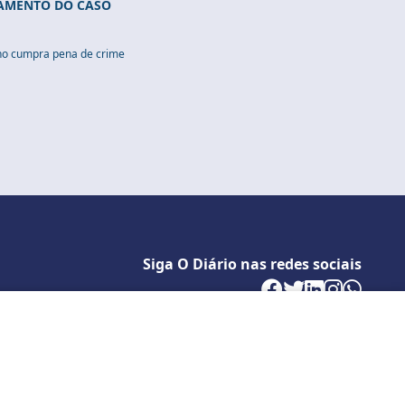
GAMENTO DO CASO
ho cumpra pena de crime
Siga O Diário nas redes sociais
Politica de Privacidade
cê concorda com estas condições.
Desenvolvido por
Caio Souza