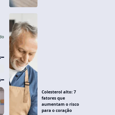
z
ado
s
s
Colesterol alto: 7
fatores que
aumentam o risco
para o coração