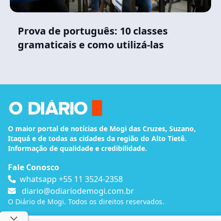
Prova de português: 10 classes
gramaticais e como utilizá-las
O maior portal de notícias de Mogi das Cruzes, Suzano,
Itaquá e de todas as cidades da região do Alto Tietê.
Informação de qualidade e credibilidade.
Fale Conosco
whatsapp +55 11 3524-2358
diario@odiariodemogi.com.br
O Diário de Mogi. Todos os direitos reservados.