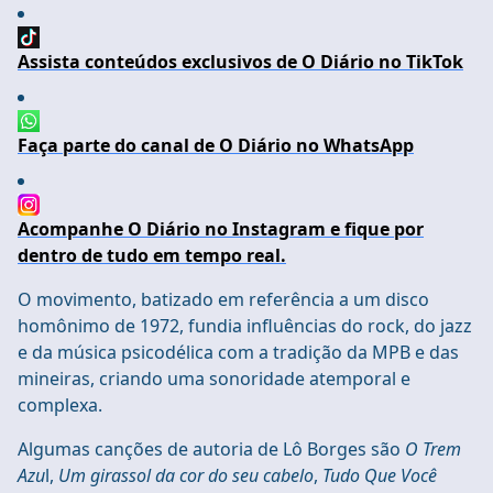
Assista conteúdos exclusivos de O Diário no TikTok
Faça parte do canal de O Diário no WhatsApp
Acompanhe O Diário no Instagram e fique por
dentro de tudo em tempo real.
O movimento, batizado em referência a um disco
homônimo de 1972, fundia influências do rock, do jazz
e da música psicodélica com a tradição da MPB e das
mineiras, criando uma sonoridade atemporal e
complexa.
Algumas canções de autoria de Lô Borges são
O Trem
Azu
l,
Um girassol da cor do seu cabelo
,
Tudo Que Você