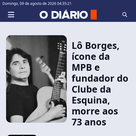
Domingo,
09 de agosto de 2026 04:35:21
Lô Borges,
ícone da
MPB e
fundador do
Clube da
Esquina,
morre aos
73 anos