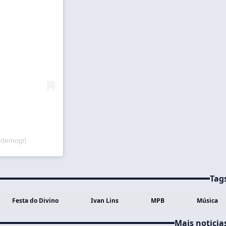
odemogi)
Tag
Festa do Divino
Ivan Lins
MPB
Música
Mais noticia