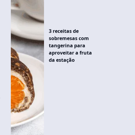
3 receitas de
sobremesas com
tangerina para
aproveitar a fruta
da estação
e