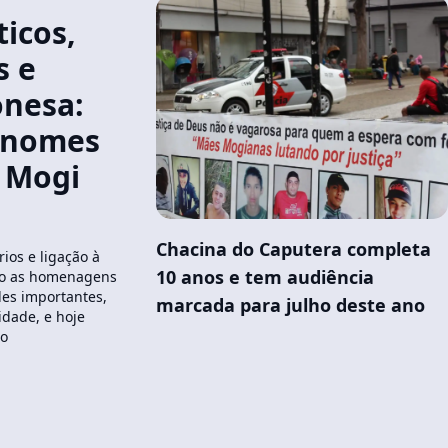
ticos,
s e
onesa:
 nomes
 Mogi
Chacina do Caputera completa
rios e ligação à
10 anos e tem audiência
são as homenagens
des importantes,
marcada para julho deste ano
dade, e hoje
io