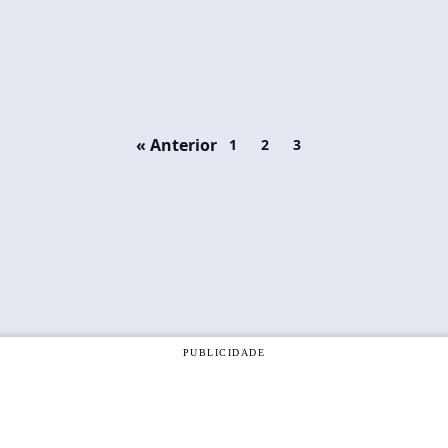
« Anterior
1
2
3
PUBLICIDADE
om a nossa
Política de Privacidade
, e ao continuar navegando, vo
OK
á e de todas as cidades da região do Alto Tietê.