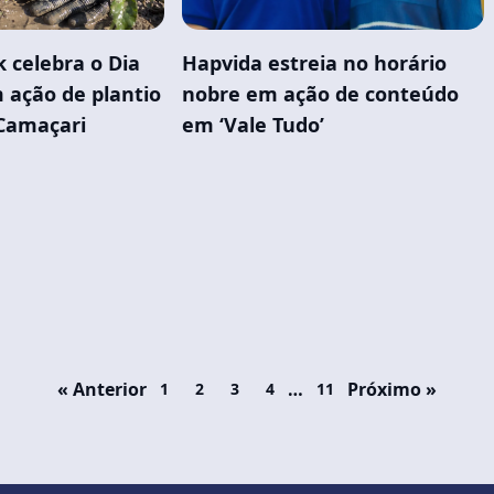
k celebra o Dia
Hapvida estreia no horário
 ação de plantio
nobre em ação de conteúdo
Camaçari
em ‘Vale Tudo’
« Anterior
…
Próximo »
1
2
3
4
11