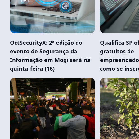
OctSecurityX: 2ª edição do
Qualifica SP o
evento de Segurança da
gratuitos de
Informação em Mogi será na
empreendedor
quinta-feira (16)
como se inscr