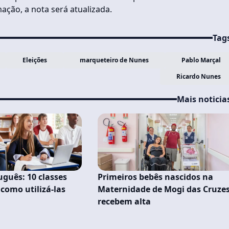
ção, a nota será atualizada.
Tag
Eleições
marqueteiro de Nunes
Pablo Marçal
Ricardo Nunes
Mais noticia
uguês: 10 classes
Primeiros bebês nascidos na
como utilizá-las
Maternidade de Mogi das Cruze
recebem alta