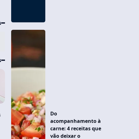
s
s
Do
s
acompanhamento à
carne: 4 receitas que
vão deixar o