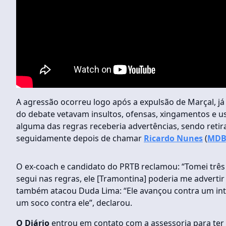
A agressão ocorreu logo após a expulsão de Marçal, já 
do debate vetavam insultos, ofensas, xingamentos e uso
alguma das regras receberia advertências, sendo retir
seguidamente depois de chamar
Ricardo Nunes
(
MD
O ex-coach e candidato do PRTB reclamou: “Tomei três 
segui nas regras, ele [Tramontina] poderia me advertir 
também atacou Duda Lima: “Ele avançou contra um inte
um soco contra ele”, declarou.
O Diário
entrou em contato com a assessoria para ter