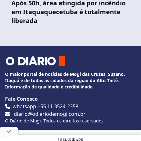
Após 50h, área atingida por incêndio
em Itaquaquecetuba é totalmente
liberada
O maior portal de notícias de Mogi das Cruzes, Suzano,
Itaquá e de todas as cidades da região do Alto Tietê.
Informação de qualidade e credibilidade.
Fale Conosco
whatsapp +55 11 3524-2358
diario@odiariodemogi.com.br
O Diário de Mogi. Todos os direitos reservados.
Siga O Diário nas redes sociais
Utilizamos cookies, de acordo com a nossa
Política de
PUBLICIDADE