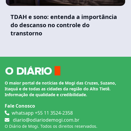
TDAH e sono: entenda a importância
do descanso no controle do
transtorno
O maior portal de notícias de Mogi das Cruzes, Suzano,
Itaquá e de todas as cidades da região do Alto Tietê.
Informação de qualidade e credibilidade.
Fale Conosco
whatsapp +55 11 3524-2358
diario@odiariodemogi.com.br
O Diário de Mogi. Todos os direitos reservados.