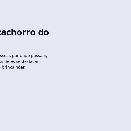
cachorro do
ssoas por onde passam,
os deles se destacam
e brincalhões