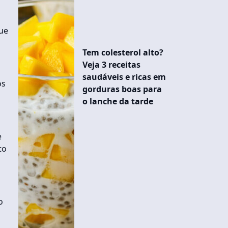
que
Tem colesterol alto?
Veja 3 receitas
saudáveis e ricas em
os
gorduras boas para
o lanche da tarde
e
to
o