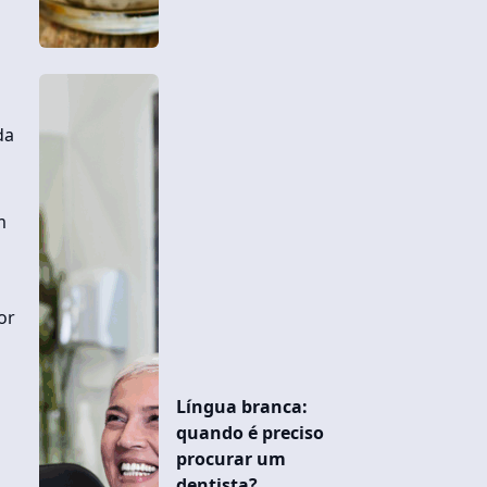
da
m
or
Língua branca:
quando é preciso
procurar um
dentista?