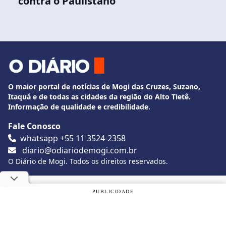
contra o Paulistano
O maior portal de notícias de Mogi das Cruzes, Suzano,
Itaquá e de todas as cidades da região do Alto Tietê.
Informação de qualidade e credibilidade.
Fale Conosco
whatsapp +55 11 3524-2358
diario@odiariodemogi.com.br
O Diário de Mogi. Todos os direitos reservados.
Siga O Diário nas redes sociais
Utilizamos cookies, de acordo com a nossa
Política de
PUBLICIDADE
Privacidade
, e ao continuar navegando, você concorda com
estas condições.
Politica de Privacidade