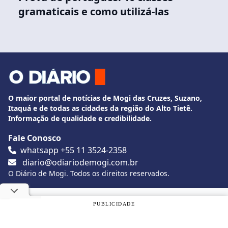
gramaticais e como utilizá-las
O maior portal de notícias de Mogi das Cruzes, Suzano,
Itaquá e de todas as cidades da região do Alto Tietê.
Informação de qualidade e credibilidade.
Fale Conosco
whatsapp +55 11 3524-2358
diario@odiariodemogi.com.br
O Diário de Mogi. Todos os direitos reservados.
Siga O Diário nas redes sociais
Utilizamos cookies, de acordo com a nossa
Política de
PUBLICIDADE
Privacidade
, e ao continuar navegando, você concorda com
estas condições.