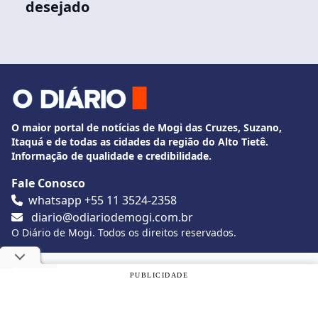
desejado
O maior portal de notícias de Mogi das Cruzes, Suzano,
Itaquá e de todas as cidades da região do Alto Tietê.
Informação de qualidade e credibilidade.
Fale Conosco
whatsapp +55 11 3524-2358
diario@odiariodemogi.com.br
O Diário de Mogi. Todos os direitos reservados.
Siga O Diário nas redes sociais
Utilizamos cookies, de acordo com a nossa
Política de
PUBLICIDADE
Privacidade
, e ao continuar navegando, você concorda com
estas condições.
Politica de Privacidade