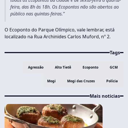
todos os Ecopontos da cidade é de sexta-feira a quarta-
feira, das 8h às 18h. Os Ecopontos não são abertos ao
público nas quintas-feiras.”
O Ecoponto do Parque Olímpico, vale lembrar, está
localizado na Rua Archinides Carlos Muford, nº 2.
Tags
Agressão
Alto Tietê
Ecoponto
GCM
Mogi
Mogi das Cruzes
Polícia
Mais noticias