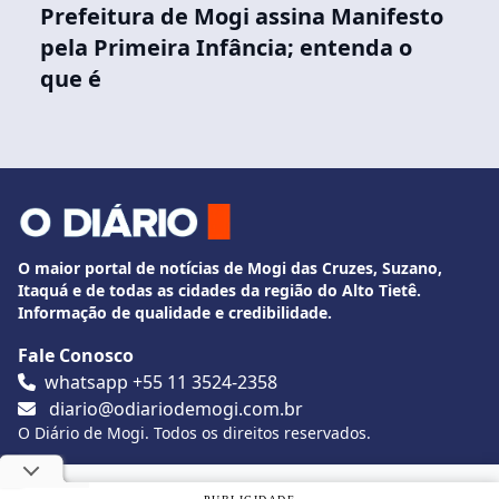
Prefeitura de Mogi assina Manifesto
pela Primeira Infância; entenda o
que é
O maior portal de notícias de Mogi das Cruzes, Suzano,
Itaquá e de todas as cidades da região do Alto Tietê.
Informação de qualidade e credibilidade.
Fale Conosco
whatsapp +55 11 3524-2358
diario@odiariodemogi.com.br
O Diário de Mogi. Todos os direitos reservados.
Siga O Diário nas redes sociais
Utilizamos cookies, de acordo com a nossa
Política de