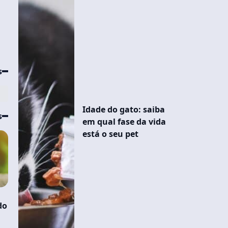
s
Idade do gato: saiba
s
em qual fase da vida
está o seu pet
do