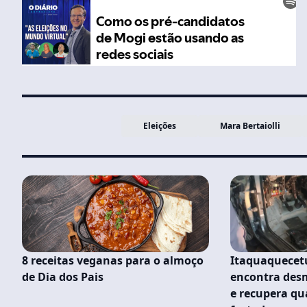
Eleições
Mara Bertaiolli
8 receitas veganas para o almoço
Itaquaquecetu
de Dia dos Pais
encontra des
e recupera qu