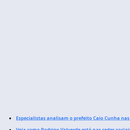
Especialistas analisam o prefeito Caio Cunha nas 
Veja como Rodrigo Valverde está nas redes sociai