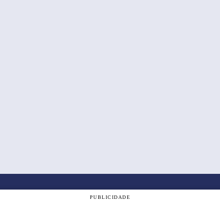
PUBLICIDADE
om a nossa
Política de Privacidade
, e ao continuar navegando, vo
á e de todas as cidades da região do Alto Tietê.