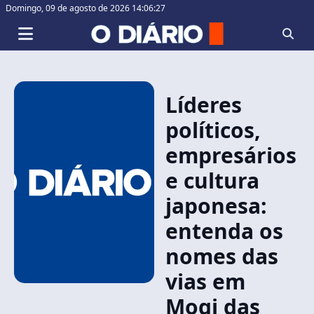
Domingo,
09 de agosto de 2026 14:06:27
Líderes
políticos,
empresários
e cultura
japonesa:
entenda os
nomes das
vias em
Mogi das