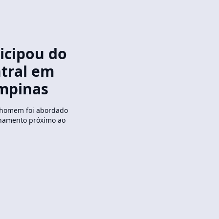
icipou do
tral em
ampinas
o homem foi abordado
lhamento próximo ao