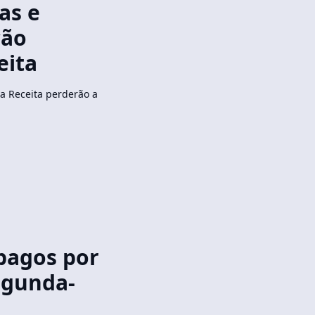
as e
ção
eita
a Receita perderão a
pagos por
segunda-