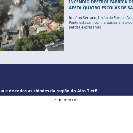
INCÊNDIO DESTRÓI FÁBRICA DE
AFETA QUATRO ESCOLAS DE SA
Império Serrano, União do Parque Acar
Ponte estavam com fantasias em produ
perdas expressivas
á e de todas as cidades da região do Alto Tietê.
PUBLICIDADE
om a nossa
Política de Privacidade
, e ao continuar navegando, vo
ogi.com.br
OK