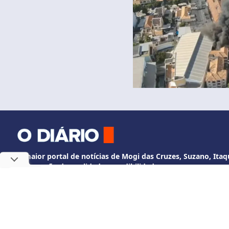
O maior portal de notícias de Mogi das Cruzes, Suzano, Itaqu
Informação de qualidade e credibilidade.
Fale Conosco
Utilizamos cookies, de acordo c
whatsapp +55 11 3524-2358
diario@odiariodem
O Diário de Mogi. Todos os direitos reservados.