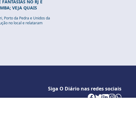
 FANTASIAS NO RJ E
MBA; VEJA QUAIS
i, Porto da Pedra e Unidos da
ção no local e relataram
Siga O Diário nas redes sociais
Politica de Privacidade
cê concorda com estas condições.
Desenvolvido por
Caio Souza