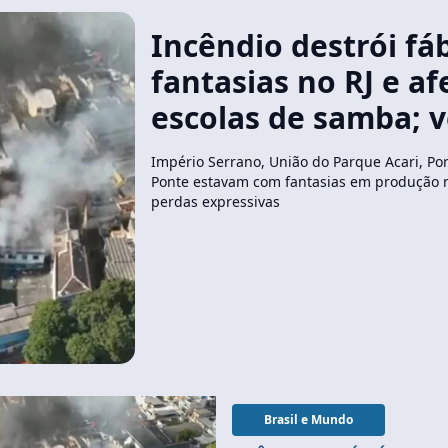
Incêndio destrói fá
fantasias no RJ e a
escolas de samba; v
Império Serrano, União do Parque Acari, Po
Ponte estavam com fantasias em produção n
perdas expressivas
Brasil e Mundo