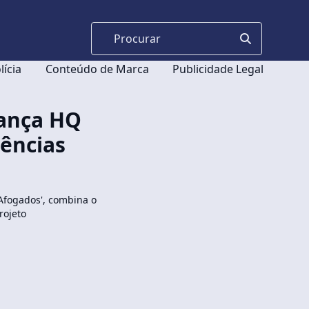
lícia
Conteúdo de Marca
Publicidade Legal
lança HQ
iências
'Afogados', combina o
rojeto