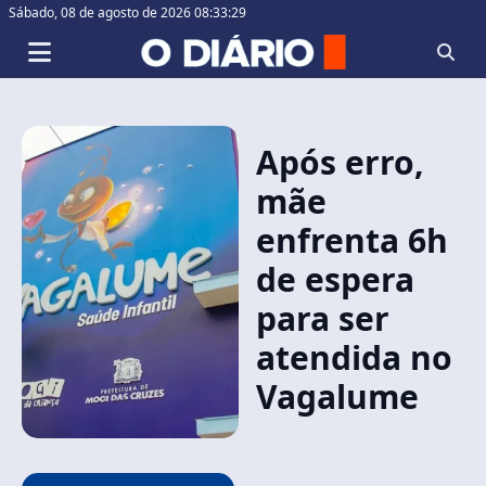
Sábado,
08 de agosto de 2026 08:33:29
Após erro,
mãe
enfrenta 6h
de espera
para ser
atendida no
Vagalume