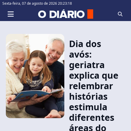
Sexta-feira,
07 de agosto de 2026 20:23:18
Dia dos
avós:
geriatra
explica que
relembrar
histórias
estimula
diferentes
áreas do