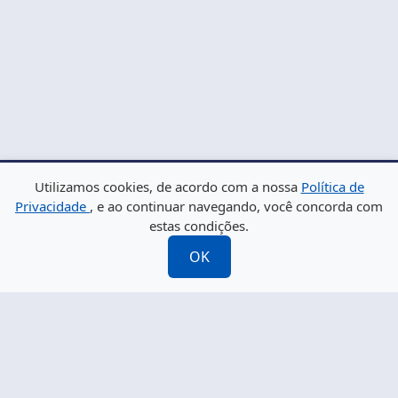
Utilizamos cookies, de acordo com a nossa
Política de
Privacidade
, e ao continuar navegando, você concorda com
estas condições.
O maior portal de notícias de Mogi das Cruzes, Suzano,
OK
Itaquá e de todas as cidades da região do Alto Tietê.
Informação de qualidade e credibilidade.
Fale Conosco
whatsapp +55 11 3524-2358
diario@odiariodemogi.com.br
O Diário de Mogi. Todos os direitos reservados.